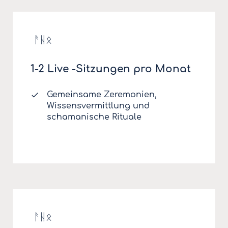
ᚨᚺᛟ
1-2 Live -Sitzungen pro Monat
Gemeinsame Zeremonien,
Wissensvermittlung und
schamanische Rituale
ᚨᚺᛟ