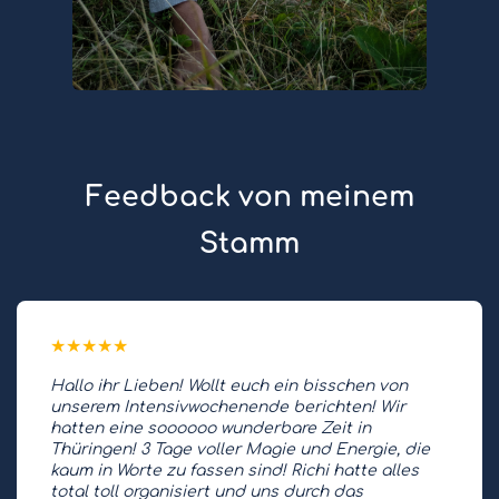
Feedback von meinem
Stamm
★
★
★
★
★
Hallo ihr Lieben! Wollt euch ein bisschen von
unserem Intensivwochenende berichten! Wir
hatten eine soooooo wunderbare Zeit in
Thüringen! 3 Tage voller Magie und Energie, die
kaum in Worte zu fassen sind! Richi hatte alles
total toll organisiert und uns durch das