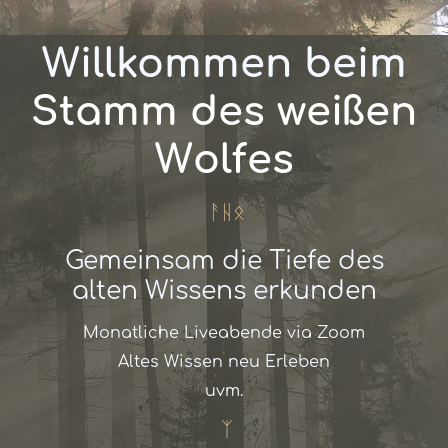
Willkommen beim
Stamm des weißen
Wolfes
ᚨᚺᛟ
Gemeinsam die Tiefe des
alten Wissens erkunden
Monatliche Liveabende via Zoom
Altes Wissen neu Erleben
uvm.
ᛉ